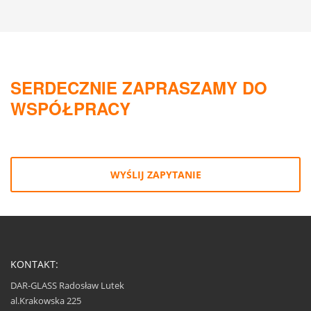
SERDECZNIE ZAPRASZAMY DO
WSPÓŁPRACY
WYŚLIJ ZAPYTANIE
KONTAKT:
DAR-GLASS Radosław Lutek
al.Krakowska 225